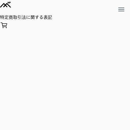
特
定
商
取
引
法
に
関
す
る
表
記